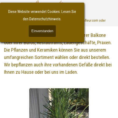
Direkt zum Seiteninhalt
Diese Website verwendet Cookies: Lesen Sie
Menü überspringen
den Datenschutzhinweis.
Lieferservice/Bestellungen unter : laden@callafleur.com oder 
030-44032819
Einverstanden
Gerne übernehmen wir die Bepflanzung Ihrer Balkone
oder Ihrer Büros, Restautrants, Ladengeschäfte, Praxen.
Die Pflanzen und Keramiken können Sie aus unserem
umfangreichen Sortiment wählen oder direkt bestellen.
Wir bepflanzen auch ihre vorhandenen Gefäße direkt bei
Ihnen zu Hause oder bei uns im Laden.